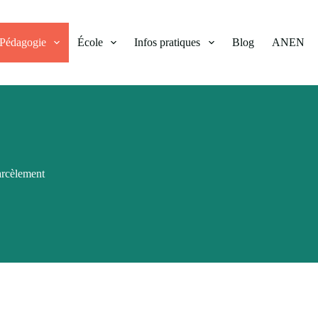
Pédagogie
École
Infos pratiques
Blog
ANEN
arcèlement