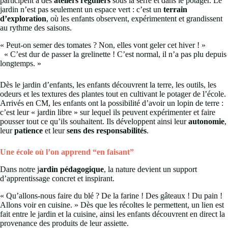
participent à des
ateliers réguliers
sous la serre et dans le potager. Le
jardin n’est pas seulement un espace vert : c’est un
terrain
d’exploration
, où les enfants observent, expérimentent et grandissent
au rythme des saisons.
« Peut-on semer des tomates ? Non, elles vont geler cet hiver ! »
« C’est dur de passer la grelinette ! C’est normal, il n’a pas plu depuis
longtemps. »
Dès le jardin d’enfants, les enfants découvrent la terre, les outils, les
odeurs et les textures des plantes tout en cultivant le potager de l’école.
Arrivés en CM, les enfants ont la possibilité d’avoir un lopin de terre :
c’est leur « jardin libre » sur lequel ils peuvent expérimenter et faire
pousser tout ce qu’ils souhaitent. Ils développent ainsi leur
autonomie
,
leur
patience
et leur
sens des responsabilités
.
Une école où l’on apprend “en faisant”
Dans notre j
ardin pédagogique
, la nature devient un support
d’apprentissage concret et inspirant.
« Qu’allons-nous faire du blé ? De la farine ! Des gâteaux ! Du pain !
Allons voir en cuisine. » Dès que les récoltes le permettent, un lien est
fait entre le jardin et la cuisine, ainsi les enfants découvrent en direct la
provenance des produits de leur assiette.