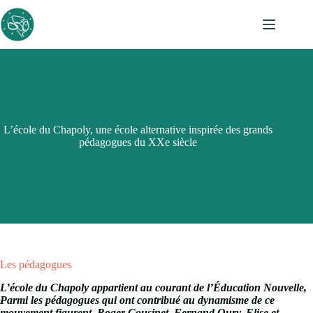
Passer
au
contenu
L’école du Chapoly, une école alternative inspirée des grands
pédagogues du XXe siècle
Les pédagogues
L’école du Chapoly appartient au courant de l’Éducation Nouvelle,
Parmi les pédagogues qui ont contribué au dynamisme de ce
mouvement figurent, Roger Cousinet, Fernand Oury, Elise et