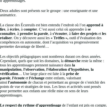
d’apprentissages.
Deux adultes sont présents sur le groupe : une enseignante et une
animatrice.
La classe des Écureuils est bien entendu l’endroit où l’on
apprend à
lire
, à
écrire
, à
compter
. C’est aussi celui où apprendre à
se
connaître
, à
prendre la parole
, à
s’écouter
, à
faire des projets
et
les
réaliser
. On y découvre aussi les
« Trèfles »,
outil d’évaluation des
compétences en autonomie, dont l’acquisition va progressivement
permettre davantage de liberté…
Les objectifs pédagogiques sont nombreux durant ces deux années.
Cependant, quels que soit les domaines, la
démarche
reste la même :
tous les apprentissages prennent naissance dans
la
manipulation
,
l’observation
,
l’élaboration d’hypothèses
,
la
vérification
… Une large place est faite à la
prise de
parole
,
l’écoute
et
l’échange
entre enfants, valorisant
ainsi
l’autonomie
de chacun et permettant au groupe de s’enrichir des
points de vue et stratégies de tous. Les lieux et activités sont pensés
pour permettre aux enfants une réelle mise en sens de leurs
apprentissages.
Le respect du rythme d’apprentissage
de l’enfant est pris en compte.